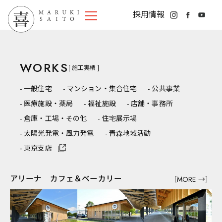
採用情報
WORKS
[ 施工実績 ]
一般住宅
マンション・集合住宅
公共事業
医療施設・薬局
福祉施設
店舗・事務所
倉庫・工場・その他
住宅展示場
太陽光発電・風力発電
青森地域活動
東京支店
HOME
NEWS
アリーナ カフェ＆ベーカリー
見学会情報
［MORE →］
お知らせ
ニュースレター
採用情報