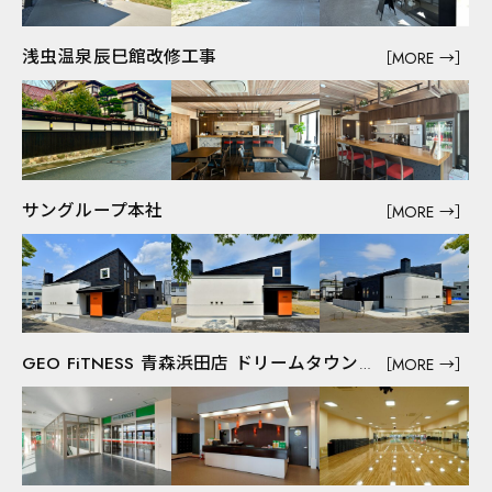
Facebook
Instagram
浅虫温泉辰巳館改修工事
［MORE →］
YouTube
サングループ本社
［MORE →］
会社情報
［MORE →］
メッセージ
GEO FiTNESS 青森浜田店 ドリームタウンALI2階
会社概要
事業内容
丸喜の強み
SDGsの取り組み