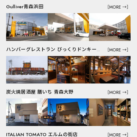
採用情報
Gulliver青森浜田
本社・ショールーム
［MORE →］
展示場
東京支店
Q&A
お問い合わせ
［MORE →］
ハンバーグレストラン びっくりドンキー青森浜田
炭火焼居酒屋 膳いち 青森大野
［MORE →］
WORKS
一般住宅
マンション・集合住宅
公共事業
ITALIAN TOMATO エルムの街店
［MORE →］