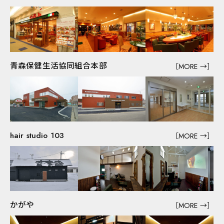
病院・薬局
福祉施設
店舗・オフィスビル
倉庫・工場・その他
住宅展示場
太陽光発電・風力発電
青森保健生活協同組合本部
［MORE →］
青森地域活動
東京支店
hair studio 103
［MORE →］
かがや
［MORE →］