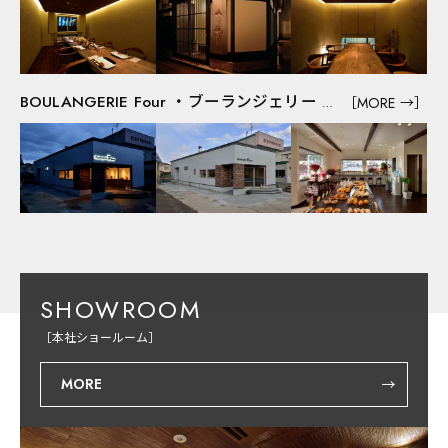
［MORE →］
BOULANGERIE Four ・ブーランジェリー フー
SHOWROOM
［本社ショールーム］
MORE