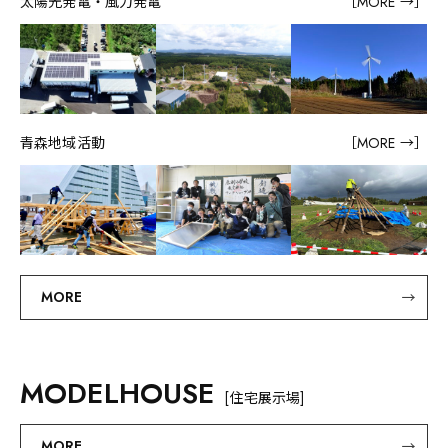
太陽光発電・風力発電
［MORE →］
青森地域活動
［MORE →］
MORE
MODELHOUSE
[住宅展示場]
MORE