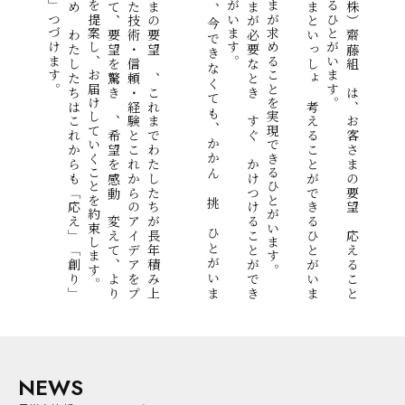
。
そ
の
た
め
に
わ
た
し
た
ち
は
こ
れ
か
ら
も
「
応
え
」
「
創
り
」
「
挑
み
」
つ
づ
け
ま
す
。
お
客
さ
ま
の
要
望
に
、
こ
れ
ま
で
わ
た
し
た
ち
が
長
年
積
み
上
げ
て
き
た
技
術
・
信
頼
・
経
験
と
こ
れ
か
ら
の
ア
イ
デ
ア
を
プ
ラ
ス
し
て
、
要
望
を
驚
き
に
、
希
望
を
感
動
に
変
え
て
、
よ
り
よ
い
案
を
提
案
し
、
お
届
け
し
て
い
く
こ
と
を
約
束
し
ま
す
た
と
え
、
今
で
き
な
く
て
も
、
か
か
ん
に
挑
む
ひ
と
が
い
ま
す
。
お
客
さ
ま
が
必
要
な
と
き
に
す
ぐ
に
か
け
つ
け
る
こ
と
が
で
き
る
ひ
と
が
い
ま
す
お客さまが求めることを実現できるひとがいます。
お
客
さ
ま
と
い
っ
し
ょ
に
考
え
る
こ
と
が
で
き
る
ひ
と
が
い
ま
す
。
丸
喜
（
株
）
齋
藤
組
に
は
、
お
客
さ
ま
の
要
望
に
応
え
る
こ
と
が
で
き
る
ひ
と
が
い
ま
す
Facebook
Instagram
YouTube
会社情報
メッセージ
会社概要
事業内容
丸喜の強み
NEWS
SDGsの取り組み