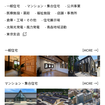
病院・薬局
一般住宅
マンション・集合住宅
公共事業
福祉施設
店舗・オフィスビル
医療施設・薬局
福祉施設
店舗・事務所
倉庫・工場・その他
倉庫・工場・その他
住宅展示場
住宅展示場
太陽光発電・風力発電
青森地域活動
太陽光発電・風力発電
東京支店
青森地域活動
東京支店
一般住宅
［MORE →］
マンション・集合住宅
［MORE →］