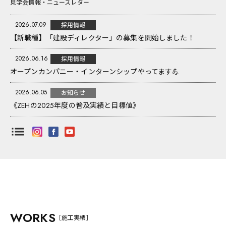
採用情報
見学会情報・ニュースレター
本社・ショールーム
展示場
2026.07.09
採用情報
東京支店
【新職種】「建設ディレクター」の募集を開始しました！
Q&A
お問い合わせ
2026.06.16
採用情報
オープンカンパニー・インターンシップやってます💪
2026.06.05
お知らせ
《ZEHの2025年度の普及実績と目標値》
WORKS
一般住宅
マンション・集合住宅
WORKS
［施工実績］
公共事業