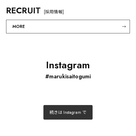
RECRUIT
[採用情報]
MORE
Instagram
#marukisaitogumi
続きは Instagram で