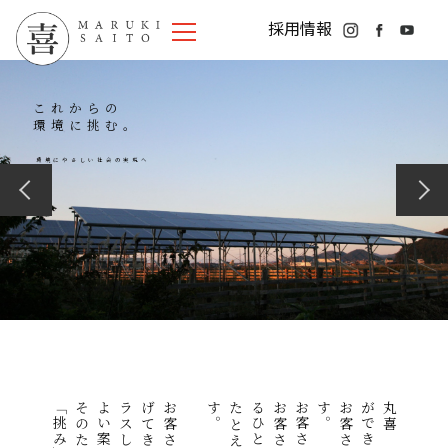
採用情報
これからの
環境に挑む。
環境にやさしい社会の実現へ
HOME
NEWS
見学会情報
お知らせ
ニュースレター
。
。
採用情報