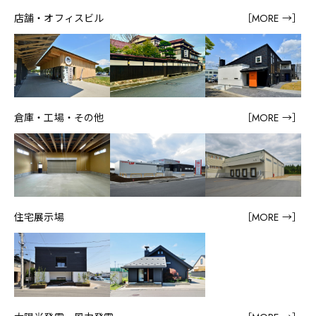
店舗・オフィスビル
［MORE →］
倉庫・工場・その他
［MORE →］
住宅展示場
［MORE →］