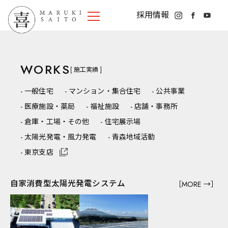
採用情報
WORKS
[ 施工実績 ]
一般住宅
マンション・集合住宅
公共事業
医療施設・薬局
福祉施設
店舗・事務所
倉庫・工場・その他
住宅展示場
太陽光発電・風力発電
青森地域活動
東京支店
HOME
NEWS
自家消費型太陽光発電システム
見学会情報
［MORE →］
お知らせ
ニュースレター
採用情報