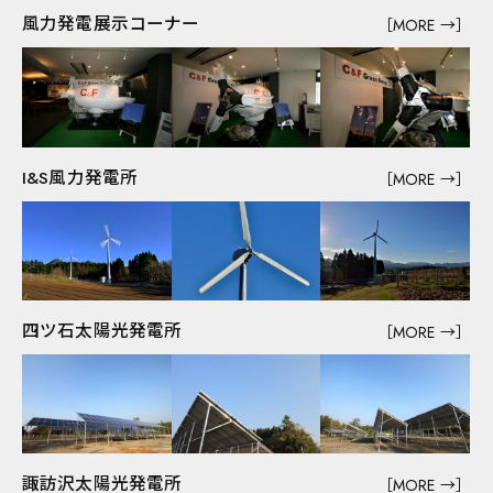
採用情報
風力発電展示コーナー
本社・ショールーム
［MORE →］
展示場
東京支店
Q&A
お問い合わせ
I&S風力発電所
［MORE →］
四ツ石太陽光発電所
［MORE →］
WORKS
一般住宅
マンション・集合住宅
公共事業
諏訪沢太陽光発電所
［MORE →］