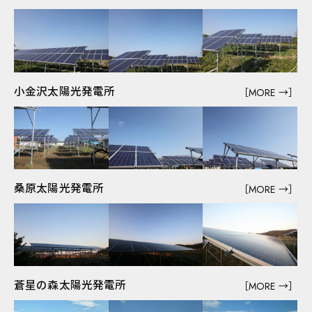
病院・薬局
福祉施設
店舗・オフィスビル
倉庫・工場・その他
住宅展示場
太陽光発電・風力発電
小金沢太陽光発電所
［MORE →］
青森地域活動
東京支店
桑原太陽光発電所
［MORE →］
蒼星の森太陽光発電所
［MORE →］