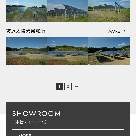
坊沢太陽光発電所
［MORE →］
1
2
→
SHOWROOM
［本社ショールーム］