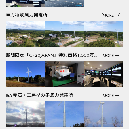
Facebook
Instagram
車力稲敷風力発電所
［MORE →］
YouTube
［MORE →］
期間限定「CF20JAPAN」特別価格1,500万円にて販売開始
会社情報
I&S赤石・工房杉の子風力発電所
［MORE →］
メッセージ
会社概要
事業内容
丸喜の強み
SDGsの取り組み