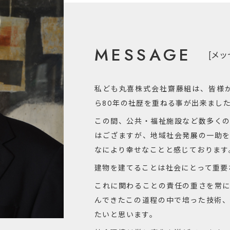
丸喜の強み
SDGsの取り組み
採用情報
MESSAGE
本社・ショールーム
[メッ
展示場
東京支店
私ども丸喜株式会社齋藤組は、皆様か
Q&A
ら80年の社歴を重ねる事が出来まし
お問い合わせ
この間、公共・福祉施設など数多く
はござますが、地域社会発展の一助
なにより幸せなことと感じております
建物を建てることは社会にとって重要
これに関わることの責任の重さを常
んできたこの道程の中で培った技術
たいと思います。