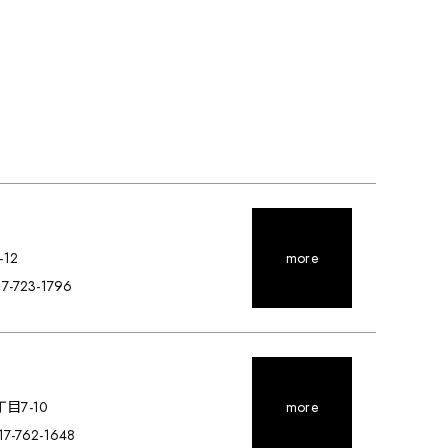
-12
more
017-723-1796
目7-10
more
017-762-1648