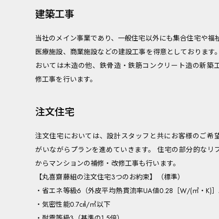
建築工事
当社のメイン事業であり、一般住宅以外にも集合住宅や福
医療施設、商業施設などの建設工事を得意としております
おいては木造の他、鉄骨造・鉄筋コンクリート造の新築
修工事を行います。
注文住宅
注文住宅においては、設計スタッフと共にお客様のご希
がいながらプランを進めていきます。 住宅の部分的なリ
からマンションの補修・改修工事も行います。
【丸喜齋藤組の注文住宅3つのお約束】（標準）
・省エネ等級6（外皮平均熱貫流率UA値0.28［W/(㎡・K)
・気密性能0.7㎠/㎡以下
・耐震等級3（基準の1.5倍）