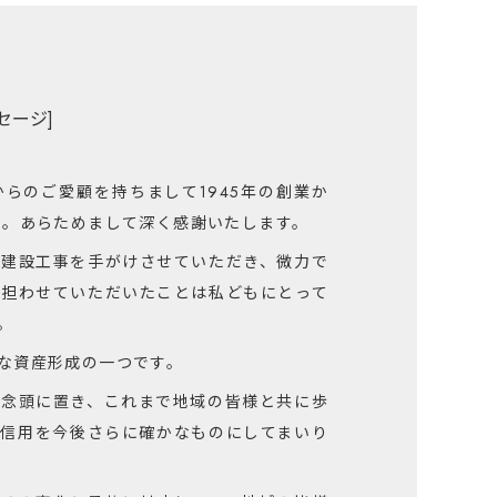
病院・薬局
福祉施設
店舗・オフィスビル
倉庫・工場・その他
セージ]
住宅展示場
太陽光発電・風力発電
らのご愛顧を持ちまして1945年の創業か
青森地域活動
た。あらためまして深く感謝いたします。
東京支店
の建設工事を手がけさせていただき、微力で
を担わせていただいたことは私どもにとって
。
な資産形成の一つです。
に念頭に置き、これまで地域の皆様と共に歩
、信用を今後さらに確かなものにしてまいり