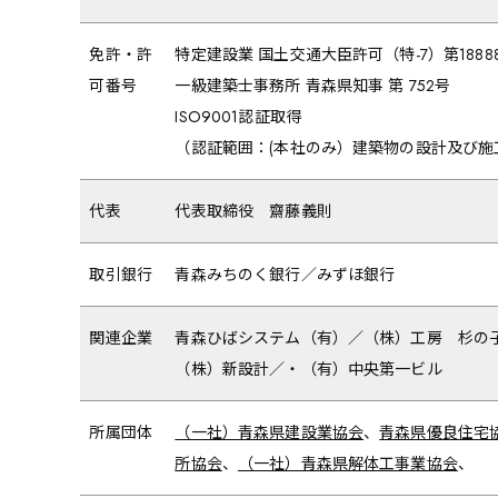
免許・許
特定建設業 国土交通大臣許可（特-7）第1888
可番号
一級建築士事務所 青森県知事 第 752号
ISO9001認証取得
（認証範囲：(本社のみ）建築物の設計及び施
代表
代表取締役 齋藤義則
取引銀行
青森みちのく銀行／みずほ銀行
関連企業
青森ひばシステム（有）／（株）工房 杉の
（株）新設計／・（有）中央第一ビル
所属団体
（一社）青森県建設業協会
、
青森県優良住宅
所協会
、
（一社）青森県解体工事業協会
、