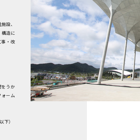
祉施設、
。構造に
工事・改
望をうか
フォーム
］以下）