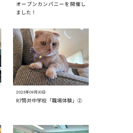
オープンカンパニーを開催し
病院・薬局
ました！
福祉施設
店舗・オフィスビル
倉庫・工場・その他
住宅展示場
太陽光発電・風力発電
青森地域活動
東京支店
2025年09月30日
R7筒井中学校「職場体験」②