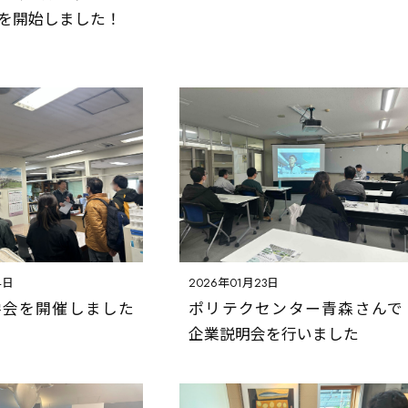
丸喜の強み
を開始しました！
SDGsの取り組み
採用情報
本社・ショールーム
展示場
東京支店
Q&A
お問い合わせ
4日
2026年01月23日
学会を開催しました
ポリテクセンター青森さんで
企業説明会を行いました