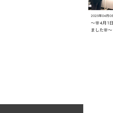
2025年04月0
～🌸4月
ました🌸～