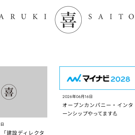
2026年06月16日
会社情報
オープンカンパニー・インタ
メッセージ
ーンシップやってます💪
会社概要
9日
事業内容
】「建設ディレクタ