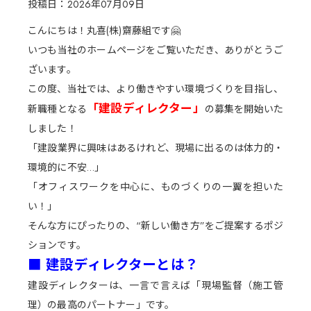
Facebook
投稿日：2026年07月09日
Instagram
こんにちは！丸喜(株)齋藤組です🤗
YouTube
いつも当社のホームページをご覧いただき、ありがとうご
ざいます。
この度、当社では、より働きやすい環境づくりを目指し、
「建設ディレクター」
新職種となる
の募集を開始いた
しました！
「建設業界に興味はあるけれど、現場に出るのは体力的・
環境的に不安…」
「オフィスワークを中心に、ものづくりの一翼を担いた
い！」
会社情報
そんな方にぴったりの、“新しい働き方”をご提案するポジ
メッセージ
ションです。
会社概要
■ 建設ディレクターとは？
事業内容
丸喜の強み
建設ディレクターは、一言で言えば「現場監督（施工管
SDGsの取り組み
理）の最高のパートナー」です。