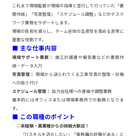
採用情報
これまで現場監督が現場の指揮と並行して行っていた「書
本社・ショールーム
展示場
類作成」「写真整理」「スケジュール調整」などのデスク
東京支店
ワーク業務をサポートします。
Q&A
現場の負担を減らし、チーム全体の生産性を高める非常に
お問い合わせ
重要な役割です。
■ 主な仕事内容
現場サポート業務：
施工計画書や報告書などの書類作
成・データ入力
写真管理：
現場から送られてくる工事写真の整理・台帳
への貼り付け
スケジュール管理：
協力会社様への連絡や調整業務
基本的にはオフィスまたは現場事務所での勤務となりま
す。
WORKS
■ この職種のポイント
一般住宅
マンション・集合住宅
◇未経験・異業種からの挑戦大歓迎！
公共事業
「ITスキルを活かしたい」「事務職の経験がある」と